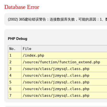
Database Error
(2002) 365建站错误警告：连接数据库失败，可能的原因：1、数
PHP Debug
No.
File
1
/index.php
2
/source/function/function_extend.php
3
/source/class/jzmysql.class.php
4
/source/class/jzmysql.class.php
5
/source/class/jzmysql.class.php
6
/source/class/jzmysql.class.php
7
/source/class/jzmysql.class.php