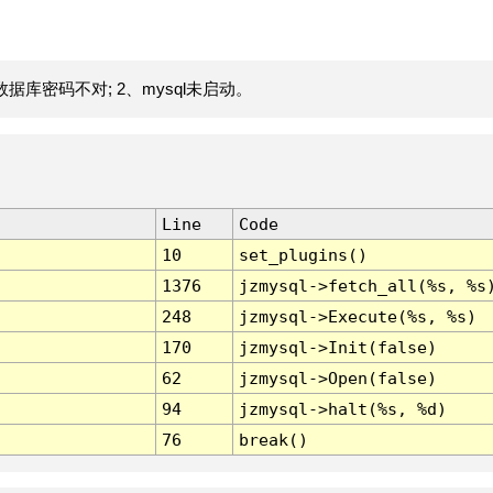
据库密码不对; 2、mysql未启动。
Line
Code
10
set_plugins()
1376
jzmysql->fetch_all(%s, %s
248
jzmysql->Execute(%s, %s)
170
jzmysql->Init(false)
62
jzmysql->Open(false)
94
jzmysql->halt(%s, %d)
76
break()